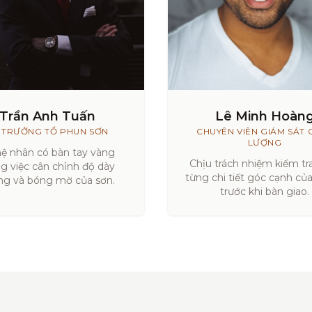
Trần Anh Tuấn
Lê Minh Hoàn
 TRƯỞNG TỔ PHUN SƠN
CHUYÊN VIÊN GIÁM SÁT 
LƯỢNG
ệ nhân có bàn tay vàng
Chịu trách nhiệm kiểm tra
ng việc cân chỉnh độ dày
từng chi tiết góc cạnh củ
g và bóng mờ của sơn.
trước khi bàn giao.