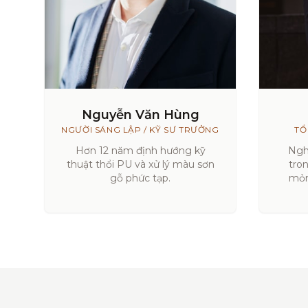
Nguyễn Văn Hùng
NGƯỜI SÁNG LẬP / KỸ SƯ TRƯỞNG
TỔ
Hơn 12 năm định hướng kỹ
Ngh
thuật thổi PU và xử lý màu sơn
tro
gỗ phức tạp.
mỏn