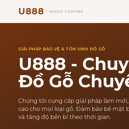
U888
WOOD COATING
GIẢI PHÁP BẢO VỆ & TÔN VINH ĐỒ GỖ
U888 - Chuy
Đồ Gỗ Chuy
Chúng tôi cung cấp giải pháp làm mới,
cao cho mọi loại gỗ. Đảm bảo bề mặt b
và tăng độ bền bỉ theo thời gian.