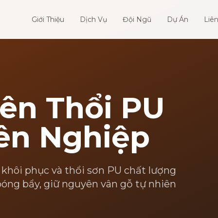
Giới Thiệu
Dịch Vụ
Đội Ngũ
Dự Án
Liê
ên Thổi PU
ên Nghiệp
 khôi phục và thổi sơn PU chất lượng
óng bẩy, giữ nguyên vân gỗ tự nhiên