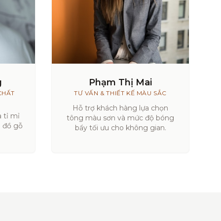
g
Phạm Thị Mai
CHẤT
TƯ VẤN & THIẾT KẾ MÀU SẮC
Hỗ trợ khách hàng lựa chọn
 tỉ mỉ
tông màu sơn và mức độ bóng
a đồ gỗ
bẩy tối ưu cho không gian.