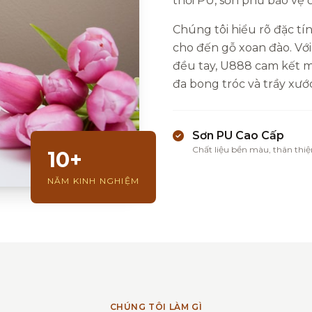
thổi PU, sơn phủ bảo vệ
Chúng tôi hiểu rõ đặc tín
cho đến gỗ xoan đào. Với
đều tay, U888 cam kết ma
đa bong tróc và trầy xước
Sơn PU Cao Cấp
Chất liệu bền màu, thân thiệ
10+
NĂM KINH NGHIỆM
CHÚNG TÔI LÀM GÌ