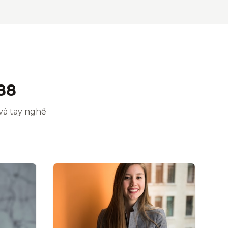
88
và tay nghề