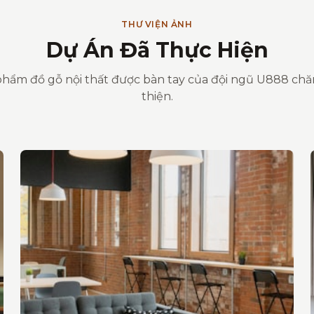
THƯ VIỆN ẢNH
Dự Án Đã Thực Hiện
hẩm đồ gỗ nội thất được bàn tay của đội ngũ U888 ch
thiện.