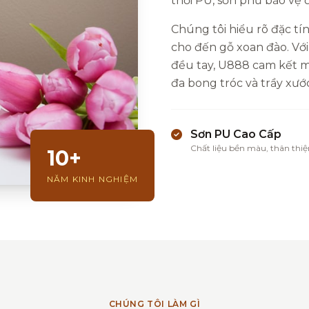
thổi PU, sơn phủ bảo vệ
Chúng tôi hiểu rõ đặc tín
cho đến gỗ xoan đào. Với
đều tay, U888 cam kết ma
đa bong tróc và trầy xước
Sơn PU Cao Cấp
Chất liệu bền màu, thân thiệ
10+
NĂM KINH NGHIỆM
CHÚNG TÔI LÀM GÌ