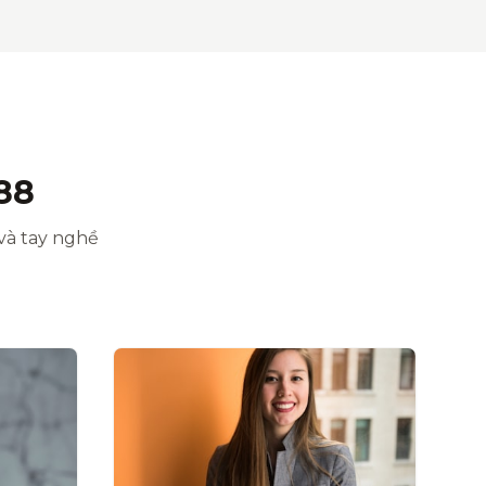
88
và tay nghề