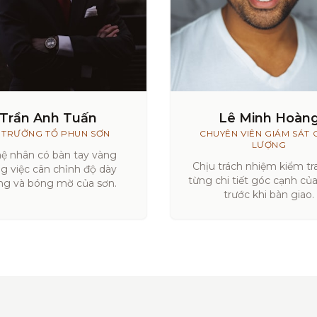
Trần Anh Tuấn
Lê Minh Hoàn
 TRƯỞNG TỔ PHUN SƠN
CHUYÊN VIÊN GIÁM SÁT 
LƯỢNG
ệ nhân có bàn tay vàng
Chịu trách nhiệm kiểm tra
ng việc cân chỉnh độ dày
từng chi tiết góc cạnh củ
g và bóng mờ của sơn.
trước khi bàn giao.