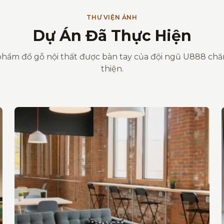
THƯ VIỆN ẢNH
Dự Án Đã Thực Hiện
hẩm đồ gỗ nội thất được bàn tay của đội ngũ U888 ch
thiện.