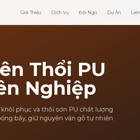
Giới Thiệu
Dịch Vụ
Đội Ngũ
Dự Án
Liê
ên Thổi PU
ên Nghiệp
 khôi phục và thổi sơn PU chất lượng
óng bẩy, giữ nguyên vân gỗ tự nhiên