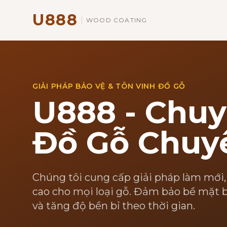
U888
WOOD COATING
GIẢI PHÁP BẢO VỆ & TÔN VINH ĐỒ GỖ
U888 - Chuy
Đồ Gỗ Chuy
Chúng tôi cung cấp giải pháp làm mới,
cao cho mọi loại gỗ. Đảm bảo bề mặt b
và tăng độ bền bỉ theo thời gian.