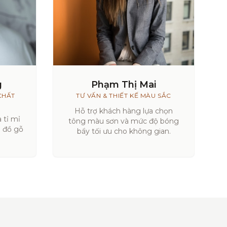
g
Phạm Thị Mai
CHẤT
TƯ VẤN & THIẾT KẾ MÀU SẮC
Hỗ trợ khách hàng lựa chọn
 tỉ mỉ
tông màu sơn và mức độ bóng
a đồ gỗ
bẩy tối ưu cho không gian.