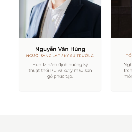
Nguyễn Văn Hùng
NGƯỜI SÁNG LẬP / KỸ SƯ TRƯỞNG
TỔ
Hơn 12 năm định hướng kỹ
Ngh
thuật thổi PU và xử lý màu sơn
tro
gỗ phức tạp.
mỏn